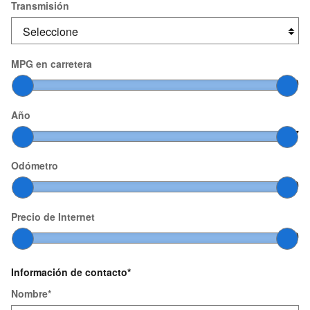
Transmisión
MPG en carretera
10
–
60
Año
2000
–
2027
Odómetro
0
–
200,000
Precio de Internet
$0
–
$200,000
Información de contacto
*
Nombre
*